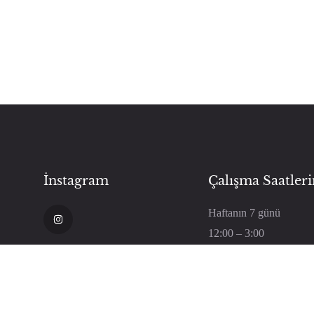
İnstagram
Çalışma Saatler
Haftanın 7 günü
12:00 – 3:00