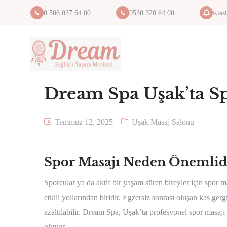
Klas
0 506 037 64 00
0530 320 64 00
Dream Spa Uşak’ta S
Temmuz 12, 2025
Uşak Masaj Salonu
Spor Masajı Neden Önemlid
Sporcular ya da aktif bir yaşam süren bireyler için spor m
etkili yollarından biridir. Egzersiz sonrası oluşan kas gergi
azaltılabilir. Dream Spa, Uşak’ta profesyonel spor masaj
oluyor.