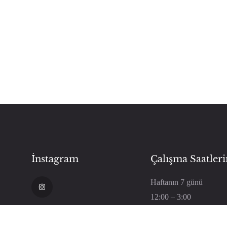
İnstagram
Çalışma Saatler
Haftanın 7 günü
12:00 – 3:00