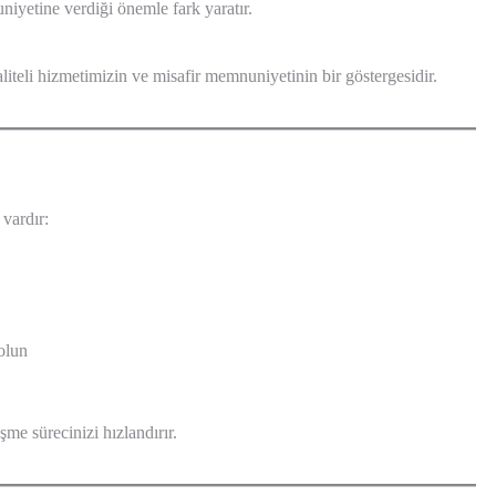
niyetine verdiği önemle fark yaratır.
teli hizmetimizin ve misafir memnuniyetinin bir göstergesidir.
vardır:
 olun
me sürecinizi hızlandırır.