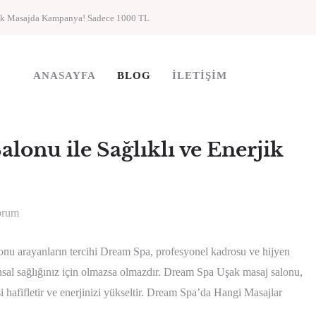
ik Masajda Kampanya! Sadece 1000 TL
ANASAYFA
BLOG
İLETIŞIM
onu ile Sağlıklı ve Enerjik
orum
u arayanların tercihi Dream Spa, profesyonel kadrosu ve hijyen
hsal sağlığınız için olmazsa olmazdır. Dream Spa Uşak masaj salonu,
resi hafifletir ve enerjinizi yükseltir. Dream Spa’da Hangi Masajlar