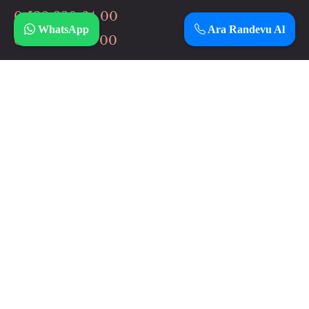
0 530 320 64 00
WhatsApp
Ara Randevu Al
0 506 037 64 00
İnstagram
Çalışma Saatlerimiz
Haftanın 7 günü
12:00 – 3:00
Adresimiz
Sarayaltı Mahallesi Yıldırım Beyazıt Caddesi No: 101