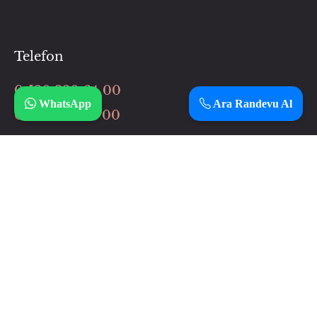
Telefon
0 530 320 64 00
WhatsApp
Ara Randevu Al
0 506 037 64 00
İnstagram
Çalışma Saatlerimiz
Haftanın 7 günü
12:00 – 3:00