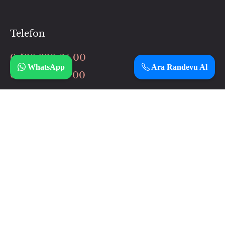
Telefon
0 530 320 64 00
WhatsApp
Ara Randevu Al
0 506 037 64 00
İnstagram
Çalışma Saatlerimiz
Haftanın 7 günü
12:00 – 3:00