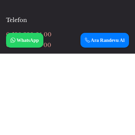
Telefon
0 530 320 64 00
WhatsApp
Ara Randevu Al
0 506 037 64 00
İnstagram
Çalışma Saatlerimiz
Haftanın 7 günü
12:00 – 3:00