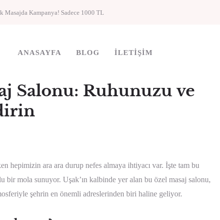
ik Masajda Kampanya! Sadece 1000 TL
ANASAYFA
BLOG
İLETIŞIM
j Salonu: Ruhunuzu ve
irin
 hepimizin ara ara durup nefes almaya ihtiyacı var. İşte tam bu
olu bir mola sunuyor. Uşak’ın kalbinde yer alan bu özel masaj salonu,
sferiyle şehrin en önemli adreslerinden biri haline geliyor.