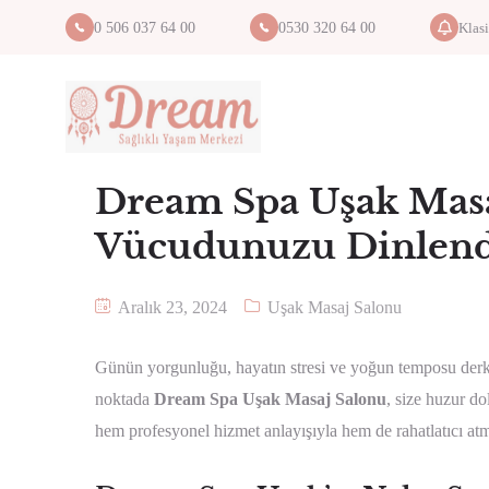
Klas
0 506 037 64 00
0530 320 64 00
Dream Spa Uşak Masa
Vücudunuzu Dinlend
Aralık 23, 2024
Uşak Masaj Salonu
Günün yorgunluğu, hayatın stresi ve yoğun temposu derken
noktada
Dream Spa Uşak Masaj Salonu
, size huzur d
hem profesyonel hizmet anlayışıyla hem de rahatlatıcı atmo