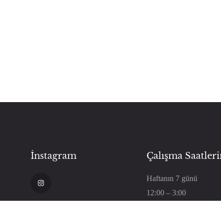
İnstagram
Çalışma Saatler
Haftanın 7 günü
12:00 – 3:00