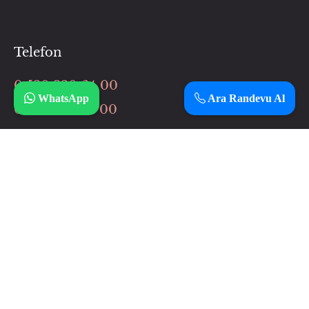
Telefon
0 530 320 64 00
WhatsApp
Ara Randevu Al
0 506 037 64 00
İnstagram
Çalışma Saatlerimiz
Haftanın 7 günü
12:00 – 3:00