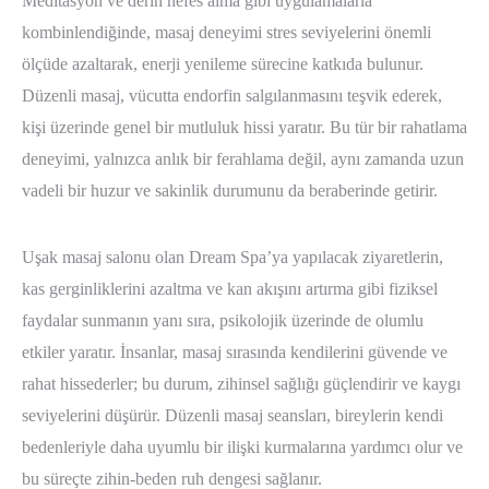
Meditasyon ve derin nefes alma gibi uygulamalarla
kombinlendiğinde, masaj deneyimi stres seviyelerini önemli
ölçüde azaltarak, enerji yenileme sürecine katkıda bulunur.
Düzenli masaj, vücutta endorfin salgılanmasını teşvik ederek,
kişi üzerinde genel bir mutluluk hissi yaratır. Bu tür bir rahatlama
deneyimi, yalnızca anlık bir ferahlama değil, aynı zamanda uzun
vadeli bir huzur ve sakinlik durumunu da beraberinde getirir.
Uşak masaj salonu olan Dream Spa’ya yapılacak ziyaretlerin,
kas gerginliklerini azaltma ve kan akışını artırma gibi fiziksel
faydalar sunmanın yanı sıra, psikolojik üzerinde de olumlu
etkiler yaratır. İnsanlar, masaj sırasında kendilerini güvende ve
rahat hissederler; bu durum, zihinsel sağlığı güçlendirir ve kaygı
seviyelerini düşürür. Düzenli masaj seansları, bireylerin kendi
bedenleriyle daha uyumlu bir ilişki kurmalarına yardımcı olur ve
bu süreçte zihin-beden ruh dengesi sağlanır.