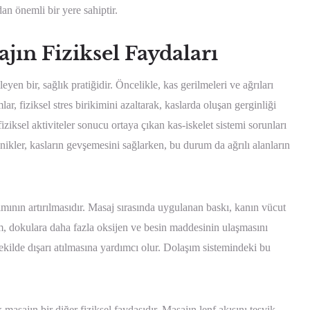
n önemli bir yere sahiptir.
jın Fiziksel Faydaları
en bir, sağlık pratiğidir. Öncelikle, kas gerilmeleri ve ağrıları
ar, fiziksel stres birikimini azaltarak, kaslarda oluşan gerginliği
iziksel aktiviteler sonucu ortaya çıkan kas-iskelet sistemi sorunları
kler, kasların gevşemesini sağlarken, bu durum da ağrılı alanların
ımının artırılmasıdır. Masaj sırasında uygulanan baskı, kanın vücut
m, dokulara daha fazla oksijen ve besin maddesinin ulaşmasını
ekilde dışarı atılmasına yardımcı olur. Dolaşım sistemindeki bu
.
masajın bir diğer fiziksel faydasıdır. Masajın lenf akışını teşvik