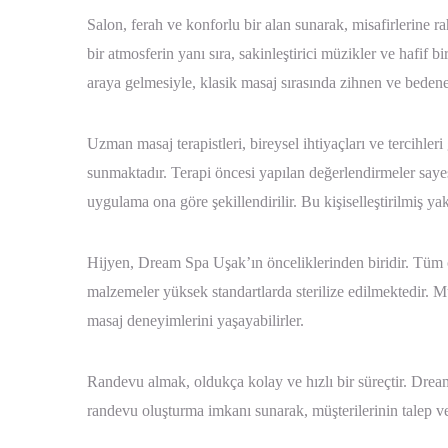
Salon, ferah ve konforlu bir alan sunarak, misafirlerine r
bir atmosferin yanı sıra, sakinleştirici müzikler ve hafif bi
araya gelmesiyle, klasik masaj sırasında zihnen ve beden
Uzman masaj terapistleri, bireysel ihtiyaçları ve tercihl
sunmaktadır. Terapi öncesi yapılan değerlendirmeler sayesi
uygulama ona göre şekillendirilir. Bu kişiselleştirilmiş ya
Hijyen, Dream Spa Uşak’ın önceliklerinden biridir. Tüm ç
malzemeler yüksek standartlarda sterilize edilmektedir. Müş
masaj deneyimlerini yaşayabilirler.
Randevu almak, oldukça kolay ve hızlı bir süreçtir. Drea
randevu oluşturma imkanı sunarak, müşterilerinin talep ve