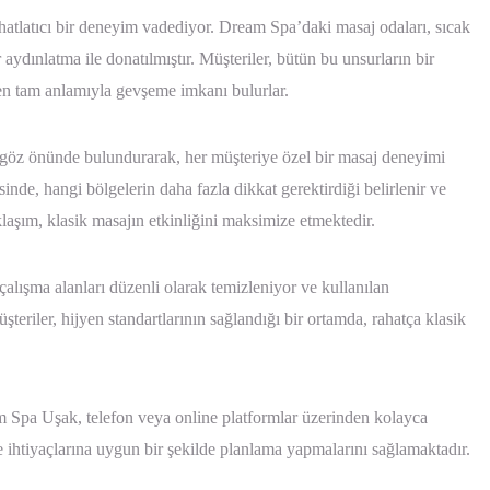
ahatlatıcı bir deneyim vadediyor. Dream Spa’daki masaj odaları, sıcak
r aydınlatma ile donatılmıştır. Müşteriler, bütün bu unsurların bir
en tam anlamıyla gevşeme imkanı bulurlar.
eri göz önünde bulundurarak, her müşteriye özel bir masaj deneyimi
nde, hangi bölgelerin daha fazla dikkat gerektirdiği belirlenir ve
klaşım, klasik masajın etkinliğini maksimize etmektedir.
alışma alanları düzenli olarak temizleniyor ve kullanılan
teriler, hijyen standartlarının sağlandığı bir ortamda, rahatça klasik
m Spa Uşak, telefon veya online platformlar üzerinden kolayca
 ihtiyaçlarına uygun bir şekilde planlama yapmalarını sağlamaktadır.