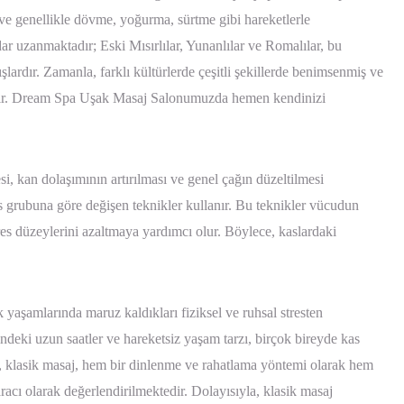
ve genellikle dövme, yoğurma, sürtme gibi hareketlerle
dar uzanmaktadır; Eski Mısırlılar, Yunanlılar ve Romalılar, bu
şlardır. Zamanla, farklı kültürlerde çeşitli şekillerde benimsenmiş ve
tir. Dream Spa Uşak Masaj Salonumuzda hemen kendinizi
si, kan dolaşımının artırılması ve genel çağın düzeltilmesi
as grubuna göre değişen teknikler kullanır. Bu teknikler vücudun
res düzeylerini azaltmaya yardımcı olur. Böylece, kaslardaki
yaşamlarında maruz kaldıkları fiziksel ve ruhsal stresten
rindeki uzun saatler ve hareketsiz yaşam tarzı, birçok bireyde kas
, klasik masaj, hem bir dinlenme ve rahatlama yöntemi olarak hem
aracı olarak değerlendirilmektedir. Dolayısıyla, klasik masaj