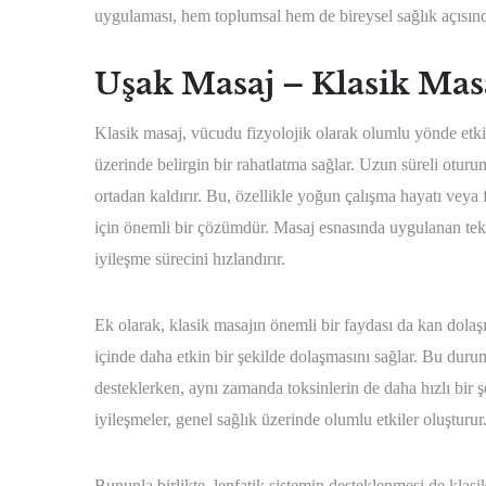
uygulaması, hem toplumsal hem de bireysel sağlık açısında
Uşak Masaj – Klasik Masa
Klasik masaj, vücudu fizyolojik olarak olumlu yönde etkiley
üzerinde belirgin bir rahatlatma sağlar. Uzun süreli oturuml
ortadan kaldırır. Bu, özellikle yoğun çalışma hayatı veya f
için önemli bir çözümdür. Masaj esnasında uygulanan tekni
iyileşme sürecini hızlandırır.
Ek olarak, klasik masajın önemli bir faydası da kan dolaş
içinde daha etkin bir şekilde dolaşmasını sağlar. Bu duru
desteklerken, aynı zamanda toksinlerin de daha hızlı bir ş
iyileşmeler, genel sağlık üzerinde olumlu etkiler oluşturur
Bununla birlikte, lenfatik sistemin desteklenmesi de klasik 