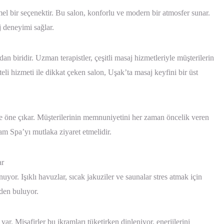
 bir seçenektir. Bu salon, konforlu ve modern bir atmosfer sunar.
j deneyimi sağlar.
n biridir. Uzman terapistler, çeşitli masaj hizmetleriyle müşterilerin
teli hizmeti ile dikkat çeken salon, Uşak’ta masaj keyfini bir üst
e öne çıkar. Müşterilerinin memnuniyetini her zaman öncelik veren
am Spa’yı mutlaka ziyaret etmelidir.
ar
or. Işıklı havuzlar, sıcak jakuziler ve saunalar stres atmak için
den buluyor.
var. Misafirler bu ikramları tüketirken dinleniyor, enerjilerini