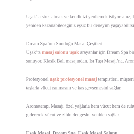
Uşak’ta stres atmak ve kendinizi yenilemek istiyorsanız,
yeniden kazanabileceğiniz eşsiz bir deneyim yaşayabilirsi
Dream Spa’nın Sunduğu Masaj Çeşitleri
Uşak’ta
masaj salonu uşak
arayanlar için Dream Spa bir
sunuyor. Klasik Bali masajından, Isı Taşı Masajı’na, Ar
Profesyonel
uşak profesyonel masaj
terapistleri, müşter
taşlarla vücut ısınmasını ve kas gevşemesini sağlar.
Aromaterapi Masajı, özel yağlarla hem vücut hem de ruhu
gidererek vücut ve zihin dengesini yeniden sağlar.
Uşak Masaj, Dream Spa, Uşak Masaj Salonu