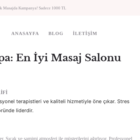
ik Masajda Kampanya! Sadece 1000 TL
ANASAYFA
BLOG
İLETIŞIM
a: En İyi Masaj Salonu
İFİ
esyonel terapistleri ve kaliteli hizmetiyle öne çıkar. Stres
ünde liderdir.
 Sıcak ve samimi atmosferi ile müşterilerini ağırlıyor. Profesyonel