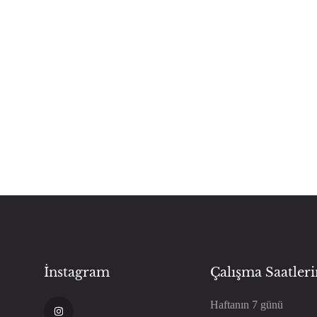
İnstagram
Çalışma Saatler
Haftanın 7 günü