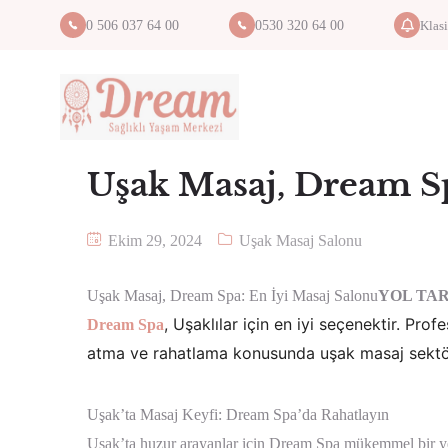
Klas
0 506 037 64 00
0530 320 64 00
Uşak Masaj, Dream Sp
Ekim 29, 2024
Uşak Masaj Salonu
Uşak Masaj, Dream Spa: En İyi Masaj Salonu
YOL TAR
, Uşaklılar için en iyi seçenektir. Prof
Dream Spa
atma ve rahatlama konusunda uşak masaj sektör
Uşak’ta Masaj Keyfi: Dream Spa’da Rahatlayın
Uşak’ta huzur arayanlar için Dream Spa mükemmel bir yer.