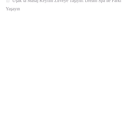
Uşak’ta Masaj Keyfini Zirveye Taşıyın: Dream Spa ile Farkı
Yaşayın