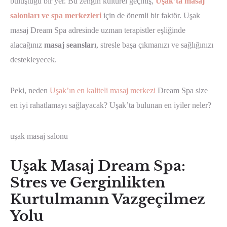
buluştuğu bir yer. Bu zengin kültürel geçmiş,
Uşak’ta masaj
salonları ve spa merkezleri
için de önemli bir faktör. Uşak
masaj Dream Spa adresinde uzman terapistler eşliğinde
alacağınız
masaj seansları
, stresle başa çıkmanızı ve sağlığınızı
destekleyecek.
Peki, neden
Uşak’ın en kaliteli masaj merkezi
Dream Spa size
en iyi rahatlamayı sağlayacak? Uşak’ta bulunan en iyiler neler?
uşak masaj salonu
Uşak Masaj Dream Spa:
Stres ve Gerginlikten
Kurtulmanın Vazgeçilmez
Yolu