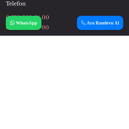
Telefon
0 530 320 64 00
WhatsApp
Ara Randevu Al
0 506 037 64 00
İnstagram
Çalışma Saatlerimiz
Haftanın 7 günü
12:00 – 3:00
Adresimiz