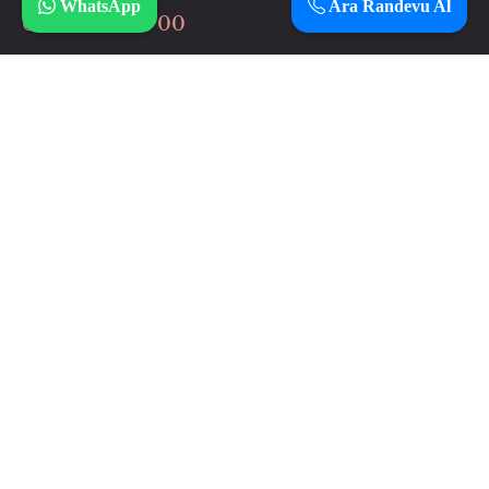
WhatsApp
Ara Randevu Al
0 506 037 64 00
İnstagram
Çalışma Saatlerimiz
Haftanın 7 günü
12:00 – 3:00
Adresimiz
Sarayaltı Mahallesi Yıldırım Beyazıt Caddesi No: 101
Daire: Z08 Uşak/Merkez