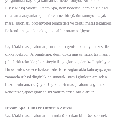
yorgunlukla baş başa kalmamıza neden oluyor. Bu noktada,
Uşak Masaj Salonu Dream Spa, hem bedensel hem de zihinsel
rahatlama arayanlar için mükemmel bir çözüm sunuyor. Uşak
masaj salonları, profesyonel terapistleri ve çeşitli masaj teknikleri
ile kendinizi yenilemek için ideal bir ortam sağlıyor.
Uşak’taki masaj salonları, sundukları geniş hizmet yelpazesi ile
dikkat çekiyor. Aromaterapi, derin doku masajı, sıcak taş masajı
gibi farklı teknikler, her bireyin ihtiyaçlarına göre özelleştiriliyor.
Bu salonlar, sadece fiziksel rahatlama sağlamakla kalmayıp, aynı
zamanda ruhsal dinginlik de sunarak, stresli günlerin ardından
huzur bulmanızı sağlıyor. Uşak’ta bir masaj salonuna gitmek,
kendinize yapacağınız en iyi yatırımlardan biri olabilir.
Dream Spa: Lüks ve Huzurun Adresi
Uşak’taki masaj salonları arasında öne çıkan bir diğer seçenek